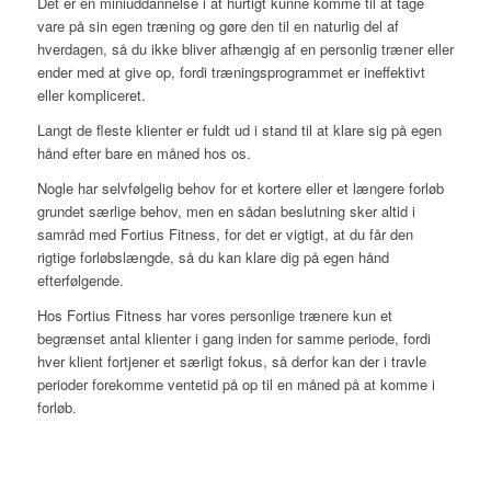
Det er en miniuddannelse i at hurtigt kunne komme til at tage
vare på sin egen træning og gøre den til en naturlig del af
hverdagen, så du ikke bliver afhængig af en personlig træner eller
ender med at give op, fordi træningsprogrammet er ineffektivt
eller kompliceret.
Langt de fleste klienter er fuldt ud i stand til at klare sig på egen
hånd efter bare en måned hos os.
Nogle har selvfølgelig behov for et kortere eller et længere forløb
grundet særlige behov, men en sådan beslutning sker altid i
samråd med Fortius Fitness, for det er vigtigt, at du får den
rigtige forløbslængde, så du kan klare dig på egen hånd
efterfølgende.
Hos Fortius Fitness har vores personlige trænere kun et
begrænset antal klienter i gang inden for samme periode, fordi
hver klient fortjener et særligt fokus, så derfor kan der i travle
perioder forekomme ventetid på op til en måned på at komme i
forløb.