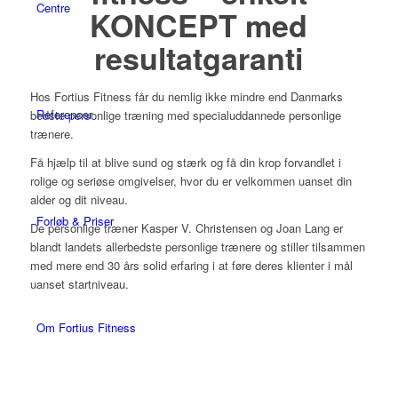
Centre
KONCEPT med
resultatgaranti
Hos Fortius Fitness får du nemlig ikke mindre end Danmarks
Referencer
bedste personlige træning med specialuddannede personlige
trænere.
Få hjælp til at blive sund og stærk og få din krop forvandlet i
rolige og seriøse omgivelser, hvor du er velkommen uanset din
alder og dit niveau.
Forløb & Priser
De personlige træner Kasper V. Christensen og Joan Lang er
blandt landets allerbedste personlige trænere og stiller tilsammen
med mere end 30 års solid erfaring i at føre deres klienter i mål
uanset startniveau.
Om Fortius Fitness