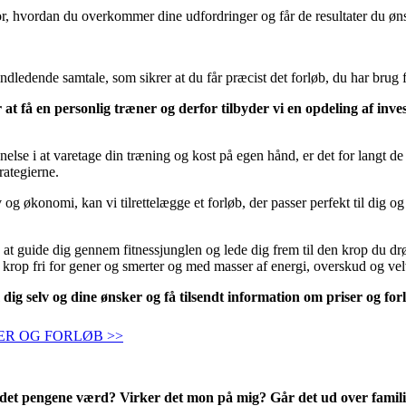
r, hvordan du overkommer dine udfordringer og får de resultater du øn
dledende samtale, som sikrer at du får præcist det forløb, du har brug for
at få en personlig træner og derfor tilbyder vi en opdeling af invest
lse i at varetage din træning og kost på egen hånd, er det for langt de 
rategierne.
v og økonomi, kan vi tilrettelægge et forløb, der passer perfekt til dig o
 at guide dig gennem fitnessjunglen og lede dig frem til den krop du d
 krop fri for gener og smerter og med masser af energi, overskud og ve
dig selv og dine ønsker og få tilsendt information om priser og for
SER OG FORLØB >>
det pengene værd? Virker det mon på mig? Går det ud over famil