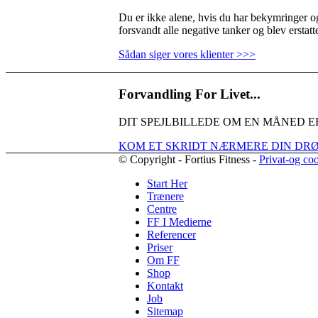
Du er ikke alene, hvis du har bekymringer og
forsvandt alle negative tanker og blev erstat
Sådan siger vores klienter >>>
Forvandling For Livet...
DIT SPEJLBILLEDE OM EN MÅNED E
KOM ET SKRIDT NÆRMERE DIN D
© Copyright - Fortius Fitness -
Privat-og coo
Start Her
Trænere
Centre
FF I Medierne
Referencer
Priser
Om FF
Shop
Kontakt
Job
Sitemap