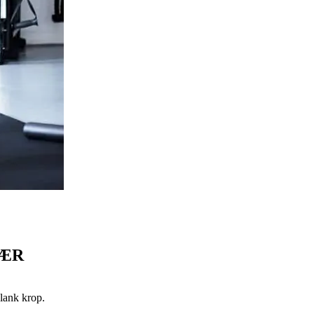
VÆR
slank krop.