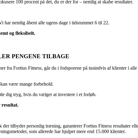
 fokusere 100 procent på det, du er der for – nemlig at skabe resultater.
i har nemlig åbent alle ugens dage i tidsrummet 6 til 22.
emt og fleksibelt.
LER PENGENE TILBAGE
er fra Fortius Fitness, går du i fodsporene på tusindvis af klienter i all
.
er kan være mange forbehold.
le dig tryg, hvis du vælger at investere i et forløb.
 resultat.
r tilbyder personlig træning, garanterer Fortius Fitness resultater elle
ræningsmetoder, som allerede har hjulpet mere end 15.000 klienter.