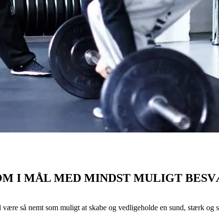
M I MÅL MED MINDST MULIGT BES
al være så nemt som muligt at skabe og vedligeholde en sund, stærk og 