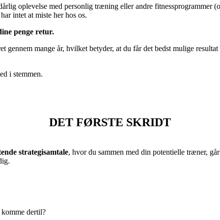
 dårlig oplevelse med personlig træning eller andre fitnessprogrammer (o
ar intet at miste her hos os.
dine penge retur.
t gennem mange år, hvilket betyder, at du får det bedst mulige resultat 
hed i stemmen.
DET FØRSTE SKRIDT
gtende strategisamtale
, hvor du sammen med din potentielle træner, går
dig.
t komme dertil?