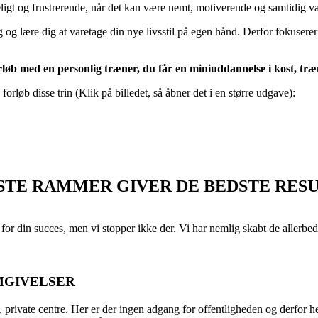
eligt og frustrerende, når det kan være nemt, motiverende og samtidig van
g og lære dig at varetage din nye livsstil på egen hånd. Derfor fokuserer
orløb med en personlig træner, du får en miniuddannelse i kost, tr
es forløb disse trin (Klik på billedet, så åbner det i en større udgave):
STE RAMMER GIVER DE BEDSTE RES
 for din succes, men vi stopper ikke der. Vi har nemlig skabt de allerbed
MGIVELSER
, private centre. Her er der ingen adgang for offentligheden og derfor he