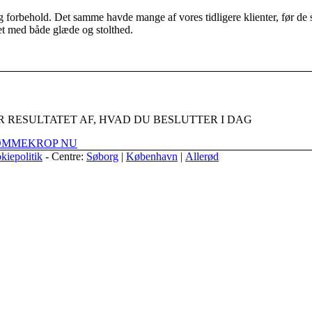
 forbehold. Det samme havde mange af vores tidligere klienter, før de 
tet med både glæde og stolthed.
R RESULTATET AF, HVAD DU BESLUTTER I DAG
RØMMEKROP NU
kiepolitik
- Centre:
Søborg
|
København
|
Allerød