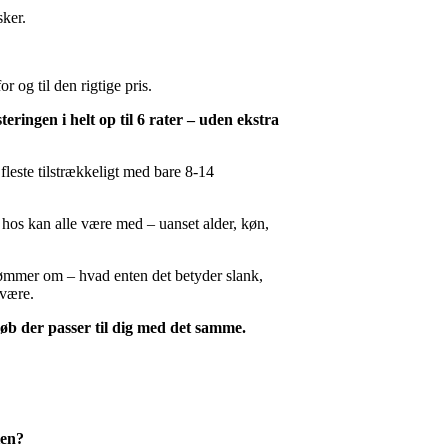
sker.
 og til den rigtige pris.
eringen i helt op til 6 rater – uden ekstra
fleste tilstrækkeligt med bare 8-14
g hos kan alle være med – uanset alder, køn,
rømmer om – hvad enten det betyder slank,
lvære.
løb der passer til dig med det samme.
ien?