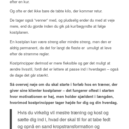
efter en kur.
Og ofte er det ikke bare de tabte kilo, der kommer retur.
De tager også ”venner” med, og pludselig ender du med at veje
mere, end du gjorde inden du gik på kur/begyndte at følge
kostplanen.
En kostplan kan være streng eller mindre streng, men den er
aldrig permanent, da det for langt de fleste er umuligt at leve
efter de stramme regler.
Kostprincipper derimod er mere fleksible og gør det muligt at
ændre livsstil, fordi det er lettere at passe ind i hverdagen – også
de dage det går stærkt.
Så overvej nøje om du skal starte i forløb hos en træner, der
giver sine klienter kostplaner – det fungerer oftest i starten
hvor motivationen er høj, men holder sjældent i længden,
hvorimod kostprincipper tager højde for dig og din hverdag.
Hvis du virkelig vil mestre træning og kost og
sætte dig ind i, hvad der skal til for at tabe fedt
og opnå en sand kropstransformation og