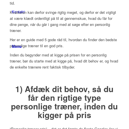
tid.
Kontakt
Kvaliteten kan derfor svinge rigtig meget, og derfor er det vigtigt
at være klædt ordentligt på til at gennemskue, hvad du får for
dine penge, når du går i gang med at søge efter en personlig
træner.
Her er en guide med 5 gode råd til, hvordan du finder den bedste
personlige træner til en god pris.
Menu
Inden du begynder med at kigge på prisen for en personlig
træner, bør du starte med at kigge på, hvad dit behov er, og hvad
de enkelte trænere rent faktisk tilbyder.
1) Afdæk dit behov, så du
får den rigtige type
personlige træner, inden du
kigger på pris
“Personlig træner pris” – det er det første de fleste Googler, for vi