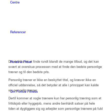
Centre
Referencer
Det er ikke let at finde rundt blandt de mange tilbud, og det kan
Forløb & Priser
svært at overskue processen med at finde den bedste personlige
træner og til den bedste pris.
Personlig træner er ikke en beskyttet titel, og kræver ikke en
officiel uddannelse, så det betyder at alle i princippet kan kalde
sig personlig træner.
Om Fortius Fitness
Dertil kommer at nogle trænere kun har personlig træning som et
fritidsjob eller hyggejob, mens andre benhårdt satser på hele
tiden at dygtiggøre sig og arbejder som personlige trænere på fuld