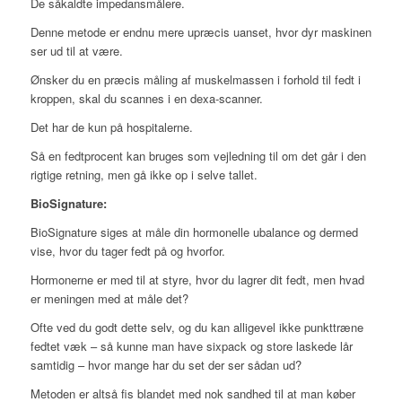
De såkaldte impedansmålere.
Denne metode er endnu mere upræcis uanset, hvor dyr maskinen
ser ud til at være.
Ønsker du en præcis måling af muskelmassen i forhold til fedt i
kroppen, skal du scannes i en dexa-scanner.
Det har de kun på hospitalerne.
Så en fedtprocent kan bruges som vejledning til om det går i den
rigtige retning, men gå ikke op i selve tallet.
BioSignature:
BioSignature siges at måle din hormonelle ubalance og dermed
vise, hvor du tager fedt på og hvorfor.
Hormonerne er med til at styre, hvor du lagrer dit fedt, men hvad
er meningen med at måle det?
Ofte ved du godt dette selv, og du kan alligevel ikke punkttræne
fedtet væk – så kunne man have sixpack og store laskede lår
samtidig – hvor mange har du set der ser sådan ud?
Metoden er altså fis blandet med nok sandhed til at man køber