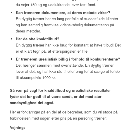
du vejer 150 kg og udelukkende lever fast food.
Kan træneren dokumentere, at deres metode virker?
En dygtig træner har en lang portfolie af succesfulde klienter
og kan samtidig fremvise videnskabelig dokumentation på
deres metoder.
Har de ofte knaldtilbud?
En dygtig træner har ikke brug for konstant at have tilbud! Det
er et klart tegn på, at efterspørgslen er lille.
Er træneren urealistisk billig i forhold til konkurrenterne?
Det hænger sammen med ovenstående. En dygtig træner
lever af det, og har ikke råd til eller brug for at sælge et forløb
til eksempelvis 1000 kr.
Så vær på vagt for knaldtilbud og urealistiske resultater –
lyder det for godt til at være sandt, er det med stor
sandsynlighed det også.
Her er forklaringer på en del af de begreber, som du vil støde på i
forbindelsen med søgen efter pris på en personlig træner:
Vejning: