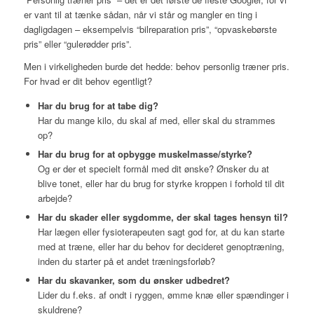
er vant til at tænke sådan, når vi står og mangler en ting i
dagligdagen – eksempelvis “bilreparation pris”, “opvaskebørste
pris” eller “gulerødder pris”.
Men i virkeligheden burde det hedde: behov personlig træner pris.
For hvad er dit behov egentligt?
Har du brug for at tabe dig?
Har du mange kilo, du skal af med, eller skal du strammes
op?
Har du brug for at opbygge muskelmasse/styrke?
Og er der et specielt formål med dit ønske? Ønsker du at
blive tonet, eller har du brug for styrke kroppen i forhold til dit
arbejde?
Har du skader eller sygdomme, der skal tages hensyn til?
Har lægen eller fysioterapeuten sagt god for, at du kan starte
med at træne, eller har du behov for decideret genoptræning,
inden du starter på et andet træningsforløb?
Har du skavanker, som du ønsker udbedret?
Lider du f.eks. af ondt i ryggen, ømme knæ eller spændinger i
skuldrene?