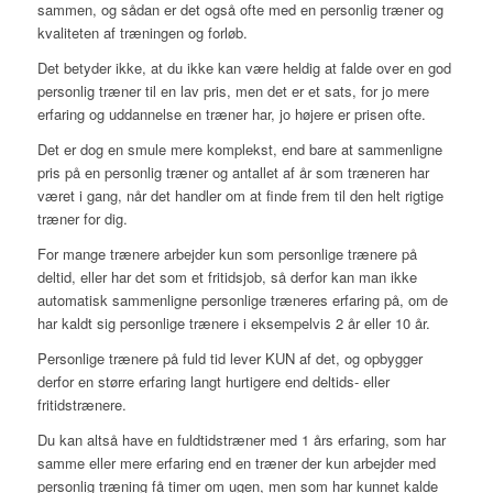
sammen, og sådan er det også ofte med en personlig træner og
kvaliteten af træningen og forløb.
Det betyder ikke, at du ikke kan være heldig at falde over en god
personlig træner til en lav pris, men det er et sats, for jo mere
erfaring og uddannelse en træner har, jo højere er prisen ofte.
Det er dog en smule mere komplekst, end bare at sammenligne
pris på en personlig træner og antallet af år som træneren har
været i gang, når det handler om at finde frem til den helt rigtige
træner for dig.
For mange trænere arbejder kun som personlige trænere på
deltid, eller har det som et fritidsjob, så derfor kan man ikke
automatisk sammenligne personlige træneres erfaring på, om de
har kaldt sig personlige trænere i eksempelvis 2 år eller 10 år.
Personlige trænere på fuld tid lever KUN af det, og opbygger
derfor en større erfaring langt hurtigere end deltids- eller
fritidstrænere.
Du kan altså have en fuldtidstræner med 1 års erfaring, som har
samme eller mere erfaring end en træner der kun arbejder med
personlig træning få timer om ugen, men som har kunnet kalde