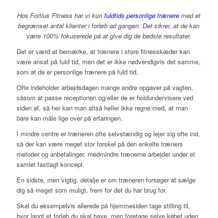
Hos Fortius Fitness har vi kun
fuldtids personlige trænere
med et
begrænset antal klienter i forløb ad gangen. Det sikrer, at de kan
være 100% fokuserede på at give dig de bedste resultater.
Det er værd at bemærke, at trænere i store fitnesskæder kan
være ansat på fuld tid, men det er ikke nødvendigvis det samme,
som at de er personlige trænere på fuld tid.
Ofte indeholder arbejdsdagen mange andre opgaver på vagten,
såsom at passe receptionen og/eller de er holdundervisere ved
siden af, så her kan man altså heller ikke regne med, at man
bare kan måle lige over på erfaringen.
I mindre centre er træneren ofte selvstændig og lejer sig ofte ind,
så der kan være meget stor forskel på den enkelte træners
metoder og anbefalinger, medmindre trænerne arbejder under et
samlet fastlagt koncept.
En sidste, men vigtig, detalje er om træneren forsøger at sælge
dig så meget som muligt, frem for det du har brug for.
Skal du eksempelvis allerede på hjemmesiden tage stilling til,
hvor langt et forløb du skal have, men foretage selve købet uden