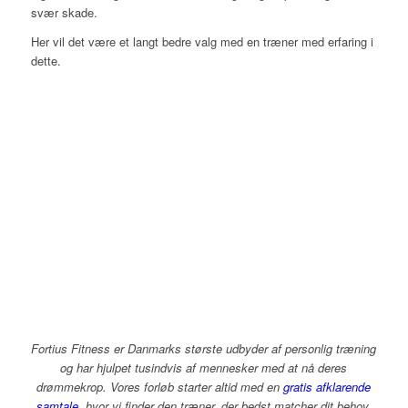
svær skade.
Her vil det være et langt bedre valg med en træner med erfaring i
dette.
Fortius Fitness er Danmarks største udbyder af personlig træning
og har hjulpet tusindvis af mennesker med at nå deres
drømmekrop. Vores forløb starter altid med en
gratis afklarende
samtale
, hvor vi finder den træner, der bedst matcher dit behov.