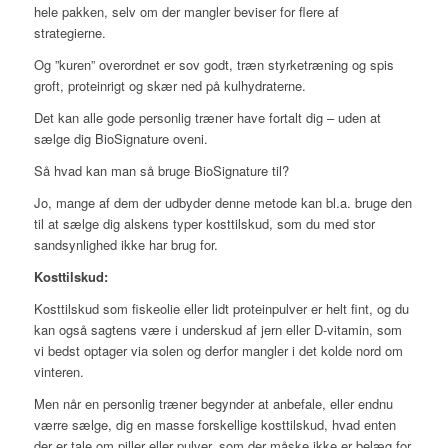
hele pakken, selv om der mangler beviser for flere af
strategierne.
Og ”kuren” overordnet er sov godt, træn styrketræning og spis
groft, proteinrigt og skær ned på kulhydraterne.
Det kan alle gode personlig træner have fortalt dig – uden at
sælge dig BioSignature oveni.
Så hvad kan man så bruge BioSignature til?
Jo, mange af dem der udbyder denne metode kan bl.a. bruge den
til at sælge dig alskens typer kosttilskud, som du med stor
sandsynlighed ikke har brug for.
Kosttilskud:
Kosttilskud som fiskeolie eller lidt proteinpulver er helt fint, og du
kan også sagtens være i underskud af jern eller D-vitamin, som
vi bedst optager via solen og derfor mangler i det kolde nord om
vinteren.
Men når en personlig træner begynder at anbefale, eller endnu
værre sælge, dig en masse forskellige kosttilskud, hvad enten
der er tale om piller eller pulver, som der måske ikke er belæg for,