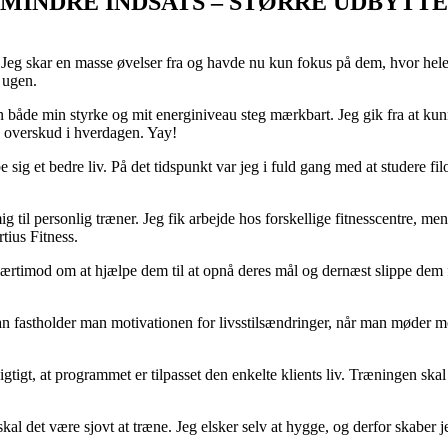
MINDRE INDSATS – STØRRE UDBYTTE
. Jeg skar en masse øvelser fra og havde nu kun fokus på dem, hvor hele k
 ugen.
en både min styrke og mit energiniveau steg mærkbart. Jeg gik fra at k
re overskud i hverdagen. Yay!
sig et bedre liv. På det tidspunkt var jeg i fuld gang med at studere filo
il personlig træner. Jeg fik arbejde hos forskellige fitnesscentre, men j
tius Fitness.
værtimod om at hjælpe dem til at opnå deres mål og dernæst slippe dem f
an fastholder man motivationen for livsstilsændringer, når man møder 
tigt, at programmet er tilpasset den enkelte klients liv. Træningen skal
skal det være sjovt at træne. Jeg elsker selv at hygge, og derfor skaber je