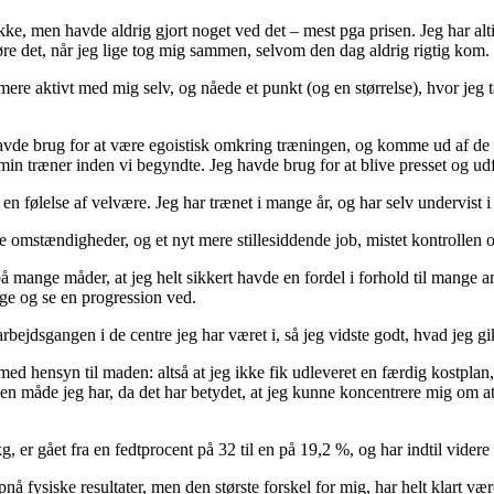
e, men havde aldrig gjort noget ved det – mest pga prisen. Jeg har alti
øre det, når jeg lige tog mig sammen, selvom den dag aldrig rigtig kom.
re aktivt med mig selv, og nåede et punkt (og en størrelse), hvor jeg tænk
eg havde brug for at være egoistisk omkring træningen, og komme ud af d
min træner inden vi begyndte. Jeg havde brug for at blive presset og udf
 en følelse af velvære. Jeg har trænet i mange år, og har selv undervist i
e omstændigheder, og et nyt mere stillesiddende job, mistet kontrollen
å mange måder, at jeg helt sikkert havde en fordel i forhold til mange a
ge og se en progression ved.
bejdsgangen i de centre jeg har været i, så jeg vidste godt, hvad jeg gik
r med hensyn til maden: altså at jeg ikke fik udleveret en færdig kostpla
 den måde jeg har, da det har betydet, at jeg kunne koncentrere mig om at
 er gået fra en fedtprocent på 32 til en på 19,2 %, og har indtil videre s
opnå fysiske resultater, men den største forskel for mig, har helt klart 