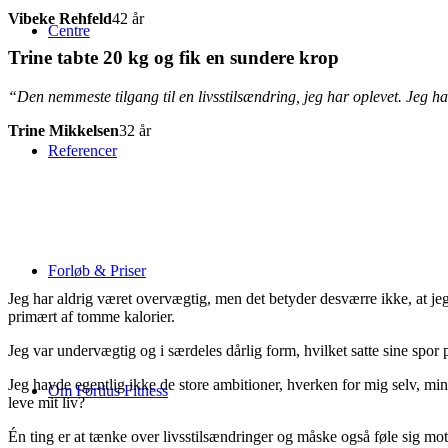
Vibeke Rehfeld
42 år
Centre
Trine tabte 20 kg og fik en sundere krop
“Den nemmeste tilgang til en livsstilsændring, jeg har oplevet. Jeg h
Trine Mikkelsen
32 år
Referencer
Forløb & Priser
Jeg har aldrig været overvægtig, men det betyder desværre ikke, at jeg 
primært af tomme kalorier.
Jeg var undervægtig og i særdeles dårlig form, hvilket satte sine spor p
Jeg havde egentlig ikke de store ambitioner, hverken for mig selv, min 
Om Fortius Fitness
leve mit liv?
Én ting er at tænke over livsstilsændringer og måske også føle sig motive