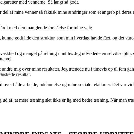
g cigaretter med vennerne. Så langt så godt.
or del af mine venner så faktisk mine ændringer som et angreb på deres 
 hårdt med den manglende forståelse for mine valg.
Jeg kunne godt lide den struktur, som min hverdag havde fået, og det vare
askhed og mangel på retning i mit liv. Jeg udviklede en selvdisciplin, s
tte vej.
undre mig over mine resultater. Jeg trænede nu i timevis op til fem gang
nskede resultat.
d over både arbejde, uddannelse og mine sociale relationer. Det var virk
g ud af, at mere træning slet ikke er lig med bedre træning. Når man træne