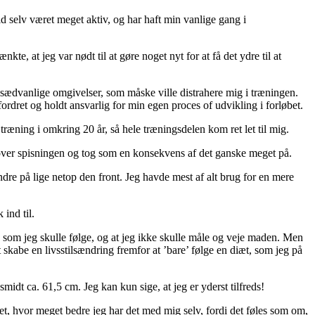
d selv været meget aktiv, og har haft min vanlige gang i
te, at jeg var nødt til at gøre noget nyt for at få det ydre til at
e sædvanlige omgivelser, som måske ville distrahere mig i træningen.
ordret og holdt ansvarlig for min egen proces of udvikling i forløbet.
 træning i omkring 20 år, så hele træningsdelen kom ret let til mig.
 over spisningen og tog som en konsekvens af det ganske meget på.
ndre på lige netop den front. Jeg havde mest af alt brug for en mere
 ind til.
n, som jeg skulle følge, og at jeg ikke skulle måle og veje maden. Men
 skabe en livsstilsændring fremfor at ’bare’ følge en diæt, som jeg på
midt ca. 61,5 cm. Jeg kan kun sige, at jeg er yderst tilfreds!
været, hvor meget bedre jeg har det med mig selv, fordi det føles som om,