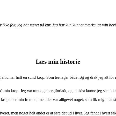
ar ikke følt, jeg har været på kur. Jeg har kun kunnet mærke, at min be
Læs min historie
altid har haft en sund krop. Som teenager både røg og drak jeg alt for m
å min krop. Jeg var træt og energiforladt, og til sidst kunne jeg slet ikk
krop eller min fremtid, men der var alligevel noget, som fik mig til at st
ret, men noget helt andet er at føre det ud i livet. Jeg fandt i hvert fald