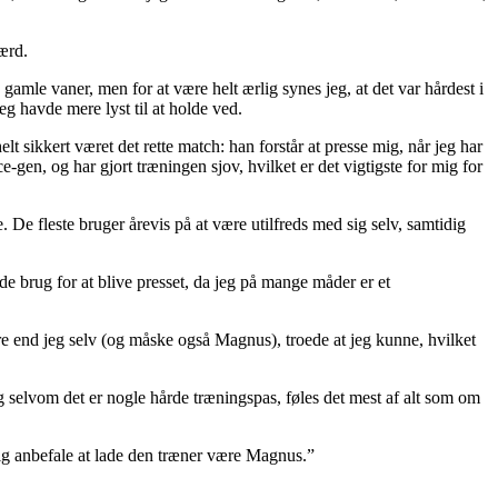
ærd.
gamle vaner, men for at være helt ærlig synes jeg, at det var hårdest i
jeg havde mere lyst til at holde ved.
t sikkert været det rette match: han forstår at presse mig, når jeg har
gen, og har gjort træningen sjov, hvilket er det vigtigste for mig for
e. De fleste bruger årevis på at være utilfreds med sig selv, samtidig
de brug for at blive presset, da jeg på mange måder er et
ere end jeg selv (og måske også Magnus), troede at jeg kunne, hvilket
 og selvom det er nogle hårde træningspas, føles det mest af alt som om
gelig anbefale at lade den træner være Magnus.”