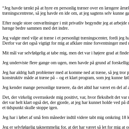
“Jeg havde tænkt på at hyre en personlig træner over en længere årrækk
træningscentrene, så jeg havde en ide om, at jeg sagtens selv kunne g
Efter nogle store omvæltninger i mit privatliv begyndte jeg at arbejde me
hænge bedre sammen med det indre.
Jeg valgte med vilje at træne i et personligt træningscenter, fordi j
Derfor var det også vigtigt for mig at afklare mine forventninger med 
Mit mål var selvfølgelig at tabe mig, men det var i højere grad at finde
Jeg underviste flere gange om ugen, men havde på grund af forskellig
Jeg har aldrig haft problemer med at komme ned at træne, så jeg tror p
konstruktiv måde at træne på – og et klart program, som jeg kunne føl
Jeg kender mange personlige trænere, da det altid har været en del af ar
Det, der virkelig overraskede mig positivt, var, hvor fleksibelt det va
det var helt klart også det, der gjorde, at jeg har kunnet holde ved på
et tidspunkt skulle stoppe igen.
Jeg har i løbet af små fem måneder indtil videre tabt mig omkring 18 kg,
Jeg er selvfølgelig taknemmelig for, at det har været så let for mig at 