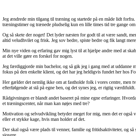
Jeg ændrede min tilgang til træning og startede på en måde lidt forfra
træningstimer og trænede pludselig kun en lille times tid tre gange om
Og så skete der noget! Det lyder næsten for godt til at være sandt, m
altid veludhvilet og frisk. Jeg sov bedre, spiste bedre og fik langt me
Min nye viden og erfaring gav mig lyst til at hjælpe andre med at skabe 
at det ville gøre en forskel for nogen.
Jeg færdiggjorde min bachelor, og så gik jeg i gang med at uddanne mig t
fokus på den enkelte klient, og det har jeg heldigvis fundet her hos For
Her gælder det nemlig ikke om at fastholde folk i vores centre, men t
efterfølgende at stå på egne ben, og det synes jeg, er rigtig værdifuldt.
Rådgivningen er blandt andet baseret på mine egne erfaringer. Hvord
et træningscenter, når man kan nøjes med tre?
Motivation og selvudvikling betyder meget for mig, men det er også vig
eller et stykke kage, hvis man holder af det.
Der skal også være plads til venner, familie og fritidsaktiviteter, og så 
sjovere.