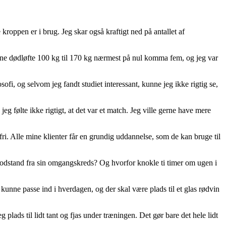
roppen er i brug. Jeg skar også kraftigt ned på antallet af
unne dødløfte 100 kg til 170 kg nærmest på nul komma fem, og jeg var
sofi, og selvom jeg fandt studiet interessant, kunne jeg ikke rigtig se,
eg følte ikke rigtigt, at det var et match. Jeg ville gerne have mere
ri. Alle mine klienter får en grundig uddannelse, som de kan bruge til
modstand fra sin omgangskreds? Og hvorfor knokle ti timer om ugen i
 kunne passe ind i hverdagen, og der skal være plads til et glas rødvin
g plads til lidt tant og fjas under træningen. Det gør bare det hele lidt