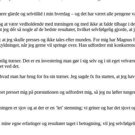
mere glæde og selvtillid i min hverdag – og det har været alle pengene v
 og at være vedholdende med træningen og med ikke at falde tilbage i de 
jeg dér så nogle af de bedste resultater, hvilket selvfølgelig gjorde, at 
 at jeg skulle presses og ikke tales efter munden. For mig har Magnus hel
ldninger, når jeg gerne vil springe over. Han udfordrer mit konkurrence-
nlig træner. Det er en investering man gør i sig selv og i sit eget velvær
get ved det.
ad man har brug for fra sin træner. Jeg sagde fx fra starten, at jeg hav
bet presset mig på præstationen og udfordret mig, så jeg nu løfter tung
ningen er sjov og at der er en ’let’ stemning; vi griner og har det sjovt
d mine egne erfaringer og resultater taget i betragtning, vil jeg selvføl