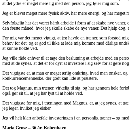
at det ydre er meget mere lig med den person, jeg føler mig som.
Jeg er blevet meget mere fysisk aktiv, har mere energi, og har meget 
Selvfølgelig har det været hårdt arbejde i form af at skabe nye vaner,
den første måned, hvor jeg skulle skabe de nye vaner. Det hjalp dog, at 
For mig var det meget vigtigt, at jeg havde en træner, som forstod mig:
behov for det, og er god til ikke at lade mig komme med dårlige undsky
at kunne holde ved.
Jeg ville råde enhver til at tage den beslutning at arbejde med en perso
med at de synes, at det er for dyrt at investere i sig selv for at gøre no
Det vigtigste er, at man er meget ærlig omkring, hvad man ønsker, og hv
konkurrencemenneske, der godt kan lide at præstere.
Det tog Magnus, min træner, virkelig til sig, og har gennem hele forlø
også gør sit til, at jeg har lyst til at holde ved.
Det vigtigste for mig, i træningen med Magnus, er, at jeg synes, at træ
jeg leger, hvilket jeg elsker.
Jeg vil helt klart anbefale investeringen i en personlig træner – og me
Maria Grosz – 36 år, København