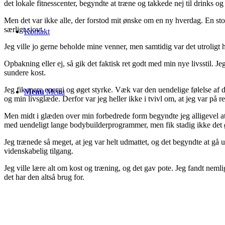
det lokale fitnesscenter, begyndte at træne og takkede nej til drinks o
Men det var ikke alle, der forstod mit ønske om en ny hverdag. En st
særligt sjovt.
Kontakt
Jeg ville jo gerne beholde mine venner, men samtidig var det utroligt
Opbakning eller ej, så gik det faktisk ret godt med min nye livsstil. 
sundere kost.
Jeg fik mere energi og øget styrke. Væk var den uendelige følelse af dv
Menu
Menu
og min livsglæde. Derfor var jeg heller ikke i tvivl om, at jeg var på re
Men midt i glæden over min forbedrede form begyndte jeg alligevel at 
med uendeligt lange bodybuilderprogrammer, men fik stadig ikke det ø
Jeg trænede så meget, at jeg var helt udmattet, og det begyndte at gå u
videnskabelig tilgang.
Jeg ville lære alt om kost og træning, og det gav pote. Jeg fandt nemli
det har den altså brug for.