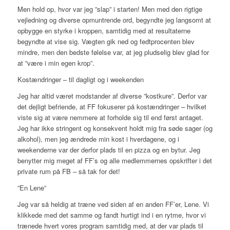
Men hold op, hvor var jeg ”slap” i starten! Men med den rigtige
vejledning og diverse opmuntrende ord, begyndte jeg langsomt at
opbygge en styrke i kroppen, samtidig med at resultaterne
begyndte at vise sig. Vægten gik ned og fedtprocenten blev
mindre, men den bedste følelse var, at jeg pludselig blev glad for
at ”være i min egen krop”.
Kostændringer – til dagligt og i weekenden
Jeg har altid været modstander af diverse ”kostkure”. Derfor var
det dejligt befriende, at FF fokuserer på kostændringer – hvilket
viste sig at være nemmere at forholde sig til end først antaget.
Jeg har ikke stringent og konsekvent holdt mig fra søde sager (og
alkohol), men jeg ændrede min kost i hverdagene, og i
weekenderne var der derfor plads til en pizza og en bytur. Jeg
benytter mig meget af FF’s og alle medlemmernes opskrifter i det
private rum på FB – så tak for det!
”En Lene”
Jeg var så heldig at træne ved siden af en anden FF’er, Lene. Vi
klikkede med det samme og fandt hurtigt ind i en rytme, hvor vi
trænede hvert vores program samtidig med, at der var plads til