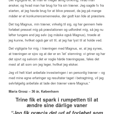
ønsker, og hvad man har brug for fra sin træner. Jeg sagde fx fra
starten, at jeg havde brug for at blive presset, da jeg på mange
måder er et konkurrencemenneske, der godt kan lide at præstere.
Det tog Magnus, min træner, virkelig til sig, og har gennem hele
forløbet presset mig på præstationen og udfordret mig, så jeg nu
løfter tungere end jeg selv (og måske også Magnus), troede at
jeg kunne, hvilket også gør sit til, at jeg har lyst til at holde ved.
Det vigtigste for mig, i træningen med Magnus, er, at jeg synes,
at træningen er sjov og at der er en ’let’ stemning; vi griner og har
det sjovt og selvom det er nogle hårde træningspas, føles det
mest af alt som om jeg leger, hvilket jeg elsker.
Jeg vil helt klart anbefale investeringen i en personlig træner – og
med mine egne erfaringer og resultater taget i betragtning, vil jeg
selvfølgelig anbefale at lade den træner være Magnus.”
Maria Grosz – 36 år, København
Trine fik et spark i rumpetten til at
ændre sine dårlige vaner
“Jeg fik præcis det ud af forløbet som