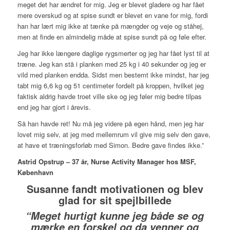
meget det har ændret for mig. Jeg er blevet gladere og har fået
mere overskud og at spise sundt er blevet en vane for mig, fordi
han har lært mig ikke at tænke på mængder og veje og ståhej,
men at finde en almindelig måde at spise sundt på og føle efter.
Jeg har ikke længere daglige rygsmerter og jeg har fået lyst til at
træne. Jeg kan stå i planken med 25 kg i 40 sekunder og jeg er
vild med planken endda. Sidst men bestemt ikke mindst, har jeg
tabt mig 6,6 kg og 51 centimeter fordelt på kroppen, hvilket jeg
faktisk aldrig havde troet ville ske og jeg føler mig bedre tilpas
end jeg har gjort i årevis.
Så han havde ret! Nu må jeg videre på egen hånd, men jeg har
lovet mig selv, at jeg med mellemrum vil give mig selv den gave,
at have et træningsforløb med Simon. Bedre gave findes ikke.”
Astrid Opstrup – 37 år, Nurse Activity Manager hos MSF,
København
Susanne fandt motivationen og blev
glad for sit spejlbillede
“Meget hurtigt kunne jeg både se og
mærke en forskel og da venner og