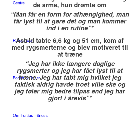
Centre
de arme, hun drømte om
“Man får en form for afhængighed, man
får lyst til at gøre det og man kommer
ind i en rutine”*
Astrid tabte 6,6 kg og 51 cm, kom af
Referencer
med rygsmerterne og blev motiveret til
at træne
“Jeg har ikke længere daglige
rygsmerter og jeg har fået lyst til at
træne. Jeg har tabt mig hvilket jeg
Forløb & Priser
faktisk aldrig havde troet ville ske og
jeg føler mig bedre tilpas end jeg har
gjort i årevis”*
Om Fortius Fitness