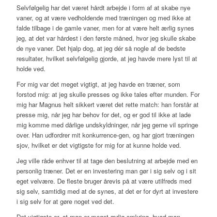
Selvfølgelig har det været hårdt arbejde i form af at skabe nye
vaner, og at være vedholdende med træningen og med ikke at
falde tilbage i de gamle vaner, men for at være helt ærlig synes
jeg, at det var hårdest i den første måned, hvor jeg skulle skabe
de nye vaner. Det hjalp dog, at jeg dér så nogle af de bedste
resultater, hvilket selvfølgelig gjorde, at jeg havde mere lyst til at
holde ved.
For mig var det meget vigtigt, at jeg havde en træner, som
forstod mig: at jeg skulle presses og ikke tales efter munden. For
mig har Magnus helt sikkert været det rette match: han forstår at
presse mig, når jeg har behov for det, og er god til ikke at lade
mig komme med dårlige undskyldninger, når jeg gerne vil springe
over. Han udfordrer mit konkurrence-gen, og har gjort træningen
sjov, hvilket er det vigtigste for mig for at kunne holde ved.
Jeg ville råde enhver til at tage den beslutning at arbejde med en
personlig træner. Det er en investering man gør i sig selv og i sit
eget velvære. De fleste bruger årevis på at være utilfreds med
sig selv, samtidig med at de synes, at det er for dyrt at investere
i sig selv for at gøre noget ved det.
Det vigtigste er, at man er meget ærlig omkring, hvad man