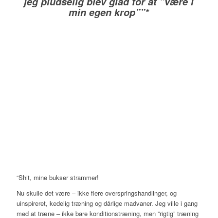
jeg pludselig blev glad for at ”være i
min egen krop””*
“Shit, mine bukser strammer!
Nu skulle det være – ikke flere overspringshandlinger, og
uinspireret, kedelig træning og dårlige madvaner. Jeg ville i gang
med at træne – ikke bare konditionstræning, men ”rigtig” træning