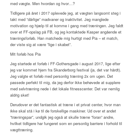
med vægte. Men hvordan og hvor…?
Tidligere på året i 2017 oplevede jeg, at vægten langsomt steg i
takt med ”dårlige” madvaner og inaktivitet. Jeg manglede
motivation og hjælp til at komme i gang med træningen. Jeg faldt
over et FF-opslag på FB, og jeg kontaktede Kasper angående et
træningsforløb. Han matchede mig hurtigt med Pia – et match,
der viste sig at være ”lige i skabet”.
Mit forløb hos Pia
Jeg startede et forløb i FF-Gothersgade i august 2017, lige efter
jeg var kommet hjem fra Skanderborg festival (ja, det var hårdt).
Jeg valgte et forløb med personlig træning 2x om ugen. Det
passede perfekt til mig, da jeg derfor ikke behøvede at supplere
med selvtræning nede i det lokale fitnesscenter. Det var nemlig
aldrig sket!
Derudover er det fantastisk at træne i et privat center, hvor man
ikke skal stå i kø til de forskellige maskiner. Ud over et andet
”træningspar”, undgik jeg også at skulle træne ”foran” andre,
hvilket tidligere har fungeret som en personlig barriere i forhold til
vægttræning.