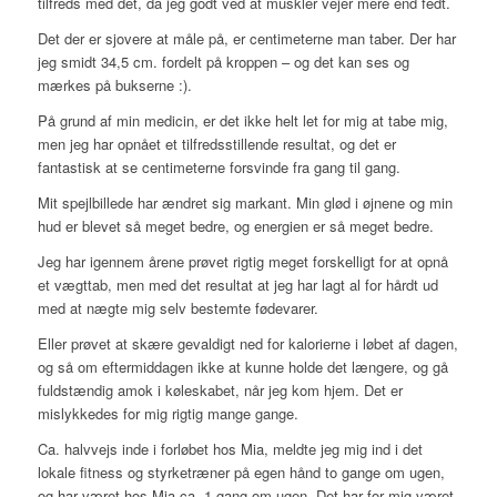
tilfreds med det, da jeg godt ved at muskler vejer mere end fedt.
Det der er sjovere at måle på, er centimeterne man taber. Der har
jeg smidt 34,5 cm. fordelt på kroppen – og det kan ses og
mærkes på bukserne :).
På grund af min medicin, er det ikke helt let for mig at tabe mig,
men jeg har opnået et tilfredsstillende resultat, og det er
fantastisk at se centimeterne forsvinde fra gang til gang.
Mit spejlbillede har ændret sig markant. Min glød i øjnene og min
hud er blevet så meget bedre, og energien er så meget bedre.
Jeg har igennem årene prøvet rigtig meget forskelligt for at opnå
et vægttab, men med det resultat at jeg har lagt al for hårdt ud
med at nægte mig selv bestemte fødevarer.
Eller prøvet at skære gevaldigt ned for kalorierne i løbet af dagen,
og så om eftermiddagen ikke at kunne holde det længere, og gå
fuldstændig amok i køleskabet, når jeg kom hjem. Det er
mislykkedes for mig rigtig mange gange.
Ca. halvvejs inde i forløbet hos Mia, meldte jeg mig ind i det
lokale fitness og styrketræner på egen hånd to gange om ugen,
og har været hos Mia ca. 1 gang om ugen. Det har for mig været