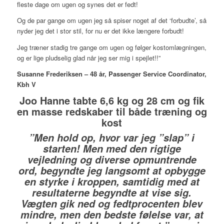
fleste dage om ugen og synes det er fedt!
Og de par gange om ugen jeg så spiser noget af det ‘forbudte’, så
nyder jeg det i stor stil, for nu er det ikke længere forbudt!
Jeg træner stadig tre gange om ugen og følger kostomlægningen,
og er lige pludselig glad når jeg ser mig i spejlet!!”
Susanne Frederiksen – 48 år, Passenger Service Coordinator,
Kbh V
Joo Hanne tabte 6,6 kg og 28 cm og fik
en masse redskaber til både træning og
kost
”Men hold op, hvor var jeg ”slap” i
starten! Men med den rigtige
vejledning og diverse opmuntrende
ord, begyndte jeg langsomt at opbygge
en styrke i kroppen, samtidig med at
resultaterne begyndte at vise sig.
Vægten gik ned og fedtprocenten blev
mindre, men den bedste følelse var, at