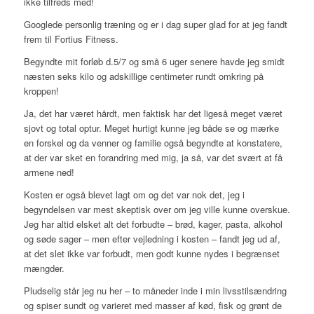
ikke tilfreds med!
Googlede personlig træning og er i dag super glad for at jeg fandt
frem til Fortius Fitness.
Begyndte mit forløb d.5/7 og små 6 uger senere havde jeg smidt
næsten seks kilo og adskillige centimeter rundt omkring på
kroppen!
Ja, det har været hårdt, men faktisk har det ligeså meget været
sjovt og total optur. Meget hurtigt kunne jeg både se og mærke
en forskel og da venner og familie også begyndte at konstatere,
at der var sket en forandring med mig, ja så, var det svært at få
armene ned!
Kosten er også blevet lagt om og det var nok det, jeg i
begyndelsen var mest skeptisk over om jeg ville kunne overskue.
Jeg har altid elsket alt det forbudte – brød, kager, pasta, alkohol
og søde sager – men efter vejledning i kosten – fandt jeg ud af,
at det slet ikke var forbudt, men godt kunne nydes i begrænset
mængder.
Pludselig står jeg nu her – to måneder inde i min livsstilsændring
og spiser sundt og varieret med masser af kød, fisk og grønt de