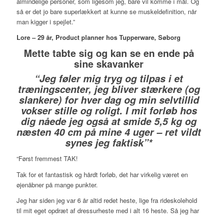
almindelige personer, som ligesom jeg, bare vil komme i mål. Og
så er det jo bare superlækkert at kunne se muskeldefinition, når
man kigger i spejlet.”
Lore – 29 år, Product planner hos Tupperware, Søborg
Mette tabte sig og kan se en ende på
sine skavanker
“Jeg føler mig tryg og tilpas i et
træningscenter, jeg bliver stærkere (og
slankere) for hver dag og min selvtillid
vokser stille og roligt. I mit forløb hos
dig nåede jeg også at smide 5,5 kg og
næsten 40 cm på mine 4 uger – ret vildt
synes jeg faktisk”*
“Først fremmest TAK!
Tak for et fantastisk og hårdt forløb, det har virkelig været en
øjenåbner på mange punkter.
Jeg har siden jeg var 6 år altid redet heste, lige fra rideskolehold
til mit eget opdræt af dressurheste med i alt 16 heste. Så jeg har