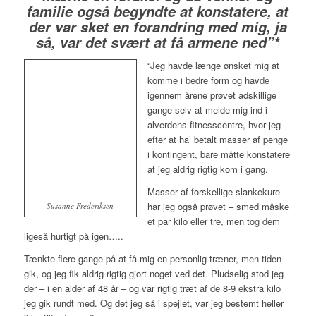
familie også begyndte at konstatere, at
der var sket en forandring med mig, ja
så, var det svært at få armene ned”*
“Jeg havde længe ønsket mig at
komme i bedre form og havde
igennem årene prøvet adskillige
gange selv at melde mig ind i
alverdens fitnesscentre, hvor jeg
efter at ha’ betalt masser af penge
i kontingent, bare måtte konstatere
at jeg aldrig rigtig kom i gang.
Masser af forskellige slankekure
har jeg også prøvet – smed måske
Susanne Frederiksen
et par kilo eller tre, men tog dem
ligeså hurtigt på igen…..
Tænkte flere gange på at få mig en personlig træner, men tiden
gik, og jeg fik aldrig rigtig gjort noget ved det. Pludselig stod jeg
der – i en alder af 48 år – og var rigtig træt af de 8-9 ekstra kilo
jeg gik rundt med. Og det jeg så i spejlet, var jeg bestemt heller