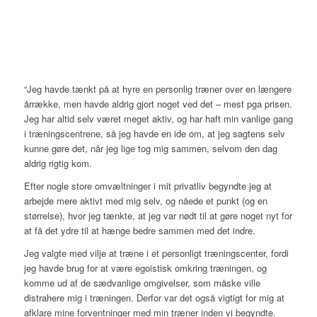
“Jeg havde tænkt på at hyre en personlig træner over en længere
årrække, men havde aldrig gjort noget ved det – mest pga prisen.
Jeg har altid selv været meget aktiv, og har haft min vanlige gang
i træningscentrene, så jeg havde en ide om, at jeg sagtens selv
kunne gøre det, når jeg lige tog mig sammen, selvom den dag
aldrig rigtig kom.
Efter nogle store omvæltninger i mit privatliv begyndte jeg at
arbejde mere aktivt med mig selv, og nåede et punkt (og en
størrelse), hvor jeg tænkte, at jeg var nødt til at gøre noget nyt for
at få det ydre til at hænge bedre sammen med det indre.
Jeg valgte med vilje at træne i et personligt træningscenter, fordi
jeg havde brug for at være egoistisk omkring træningen, og
komme ud af de sædvanlige omgivelser, som måske ville
distrahere mig i træningen. Derfor var det også vigtigt for mig at
afklare mine forventninger med min træner inden vi begyndte.