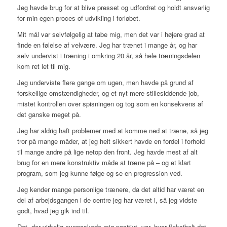
Jeg havde brug for at blive presset og udfordret og holdt ansvarlig
for min egen proces of udvikling i forløbet.
Mit mål var selvfølgelig at tabe mig, men det var i højere grad at
finde en følelse af velvære. Jeg har trænet i mange år, og har
selv undervist i træning i omkring 20 år, så hele træningsdelen
kom ret let til mig.
Jeg underviste flere gange om ugen, men havde på grund af
forskellige omstændigheder, og et nyt mere stillesiddende job,
mistet kontrollen over spisningen og tog som en konsekvens af
det ganske meget på.
Jeg har aldrig haft problemer med at komme ned at træne, så jeg
tror på mange måder, at jeg helt sikkert havde en fordel i forhold
til mange andre på lige netop den front. Jeg havde mest af alt
brug for en mere konstruktiv måde at træne på – og et klart
program, som jeg kunne følge og se en progression ved.
Jeg kender mange personlige trænere, da det altid har været en
del af arbejdsgangen i de centre jeg har været i, så jeg vidste
godt, hvad jeg gik ind til.
Det, der virkelig overraskede mig positivt, var, hvor fleksibelt det