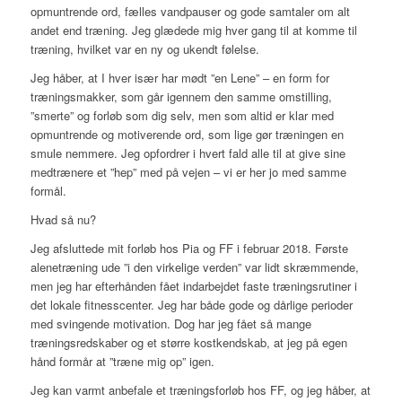
opmuntrende ord, fælles vandpauser og gode samtaler om alt
andet end træning. Jeg glædede mig hver gang til at komme til
træning, hvilket var en ny og ukendt følelse.
Jeg håber, at I hver især har mødt ”en Lene” – en form for
træningsmakker, som går igennem den samme omstilling,
”smerte” og forløb som dig selv, men som altid er klar med
opmuntrende og motiverende ord, som lige gør træningen en
smule nemmere. Jeg opfordrer i hvert fald alle til at give sine
medtrænere et ”hep” med på vejen – vi er her jo med samme
formål.
Hvad så nu?
Jeg afsluttede mit forløb hos Pia og FF i februar 2018. Første
alenetræning ude ”i den virkelige verden” var lidt skræmmende,
men jeg har efterhånden fået indarbejdet faste træningsrutiner i
det lokale fitnesscenter. Jeg har både gode og dårlige perioder
med svingende motivation. Dog har jeg fået så mange
træningsredskaber og et større kostkendskab, at jeg på egen
hånd formår at ”træne mig op” igen.
Jeg kan varmt anbefale et træningsforløb hos FF, og jeg håber, at