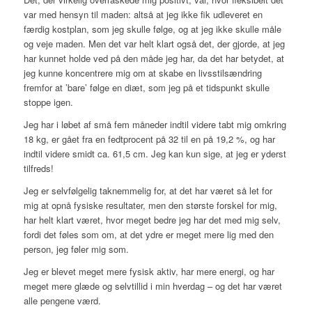
var med hensyn til maden: altså at jeg ikke fik udleveret en
færdig kostplan, som jeg skulle følge, og at jeg ikke skulle måle
og veje maden. Men det var helt klart også det, der gjorde, at jeg
har kunnet holde ved på den måde jeg har, da det har betydet, at
jeg kunne koncentrere mig om at skabe en livsstilsændring
fremfor at ’bare’ følge en diæt, som jeg på et tidspunkt skulle
stoppe igen.
Jeg har i løbet af små fem måneder indtil videre tabt mig omkring
18 kg, er gået fra en fedtprocent på 32 til en på 19,2 %, og har
indtil videre smidt ca. 61,5 cm. Jeg kan kun sige, at jeg er yderst
tilfreds!
Jeg er selvfølgelig taknemmelig for, at det har været så let for
mig at opnå fysiske resultater, men den største forskel for mig,
har helt klart været, hvor meget bedre jeg har det med mig selv,
fordi det føles som om, at det ydre er meget mere lig med den
person, jeg føler mig som.
Jeg er blevet meget mere fysisk aktiv, har mere energi, og har
meget mere glæde og selvtillid i min hverdag – og det har været
alle pengene værd.