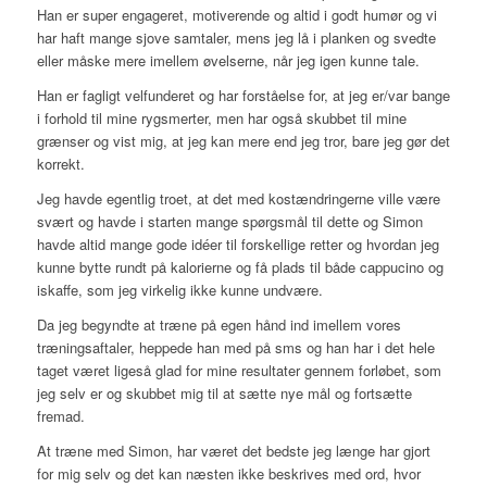
Han er super engageret, motiverende og altid i godt humør og vi
har haft mange sjove samtaler, mens jeg lå i planken og svedte
eller måske mere imellem øvelserne, når jeg igen kunne tale.
Han er fagligt velfunderet og har forståelse for, at jeg er/var bange
i forhold til mine rygsmerter, men har også skubbet til mine
grænser og vist mig, at jeg kan mere end jeg tror, bare jeg gør det
korrekt.
Jeg havde egentlig troet, at det med kostændringerne ville være
svært og havde i starten mange spørgsmål til dette og Simon
havde altid mange gode idéer til forskellige retter og hvordan jeg
kunne bytte rundt på kalorierne og få plads til både cappucino og
iskaffe, som jeg virkelig ikke kunne undvære.
Da jeg begyndte at træne på egen hånd ind imellem vores
træningsaftaler, heppede han med på sms og han har i det hele
taget været ligeså glad for mine resultater gennem forløbet, som
jeg selv er og skubbet mig til at sætte nye mål og fortsætte
fremad.
At træne med Simon, har været det bedste jeg længe har gjort
for mig selv og det kan næsten ikke beskrives med ord, hvor