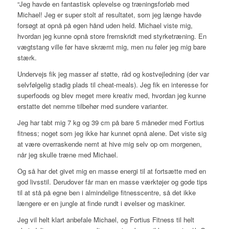
“Jeg havde en fantastisk oplevelse og træningsforløb med
Michael! Jeg er super stolt af resultatet, som jeg længe havde
forsøgt at opnå på egen hånd uden held. Michael viste mig,
hvordan jeg kunne opnå store fremskridt med styrketræning. En
vægtstang ville før have skræmt mig, men nu føler jeg mig bare
stærk.
Undervejs fik jeg masser af støtte, råd og kostvejledning (der var
selvfølgelig stadig plads til cheat-meals). Jeg fik en interesse for
superfoods og blev meget mere kreativ med, hvordan jeg kunne
erstatte det nemme tilbehør med sundere varianter.
Jeg har tabt mig 7 kg og 39 cm på bare 5 måneder med Fortius
fitness; noget som jeg ikke har kunnet opnå alene. Det viste sig
at være overraskende nemt at hive mig selv op om morgenen,
når jeg skulle træne med Michael.
Og så har det givet mig en masse energi til at fortsætte med en
god livsstil. Derudover får man en masse værktøjer og gode tips
til at stå på egne ben i almindelige fitnesscentre, så det ikke
længere er en jungle at finde rundt i øvelser og maskiner.
Jeg vil helt klart anbefale Michael, og Fortius Fitness til helt