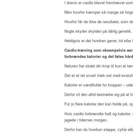
I årevis er cardio blevet fremhævet so
Men hvorfor kæmper så mange så forgæves
Hvorfor får de ikke de resultater, som de
Nogle skyder skylden på dårlig genetik, 
Heldigvis er det hverken gener, tid ell
Cardio-træning som eksempelvis aerobi
forbrændes kalorier og det føles hård
Naturen har skabt din krop til kun at t
Det er et ret smart træk set med evolut
Kalorier er værdifulde for kroppen – ude
Derfor vil den altid bestræbe sig på at 
For jo flere kalorier den kan holde på, o
Hvis cardio forbrændte fedt og kalorier, 
jagede i tidernes morgen.
Derfor kan du hverken steppe, cykle elle