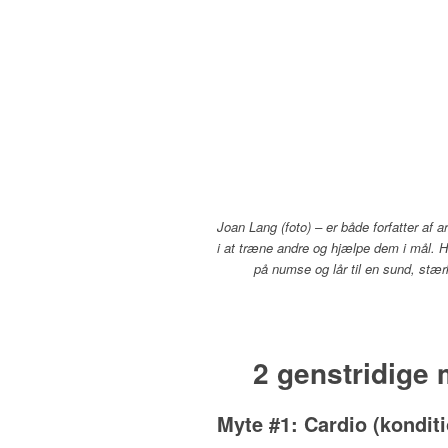
Joan Lang (foto) – er både forfatter af 
i at træne andre og hjælpe dem i mål. Hu
på numse og lår til en sund, stær
2 genstridige 
Myte #1: Cardio (kondit