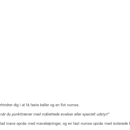
indrer dig i at få faste baller og en flot numse.
 når du punkttræner med målrettede øvelser eller specielt udstyr!”
n flad mave opnås med mavebøjninger, og en fast numse opnås med isolerede b