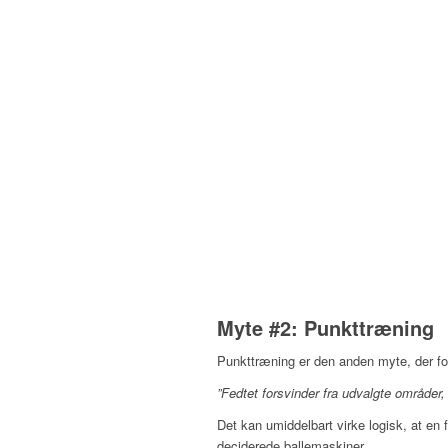
Myte #2: Punkttræning
Punkttræning er den anden myte, der forh
”Fedtet forsvinder fra udvalgte områder,
Det kan umiddelbart virke logisk, at e
deciderede ballemaskiner.