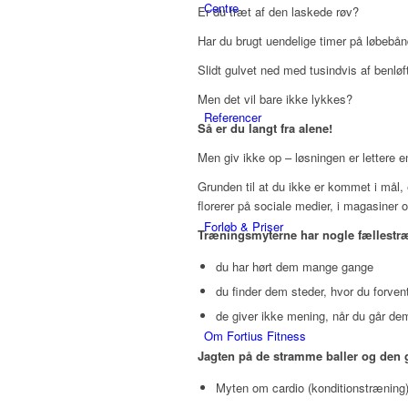
Centre
Er du træt af den laskede røv?
Har du brugt uendelige timer på løbebån
Slidt gulvet ned med tusindvis af benlø
Men det vil bare ikke lykkes?
Referencer
Så er du langt fra alene!
Men giv ikke op – løsningen er lettere en
Grunden til at du ikke er kommet i mål,
florerer på sociale medier, i magasiner 
Forløb & Priser
Træningsmyterne har nogle fællestr
du har hørt dem mange gange
du finder dem steder, hvor du forvent
de giver ikke mening, når du går de
Om Fortius Fitness
Jagten på de stramme baller og den g
Myten om cardio (konditionstræning