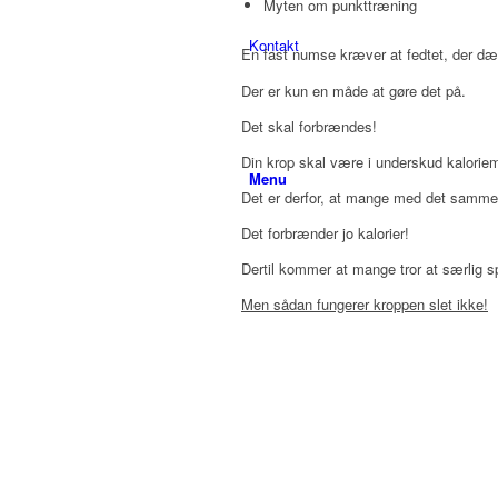
Myten om punkttræning
Kontakt
En fast numse kræver at fedtet, der dæ
Der er kun en måde at gøre det på.
Det skal forbrændes!
Din krop skal være i underskud kaloriem
Menu
Det er derfor, at mange med det samme t
Det forbrænder jo kalorier!
Dertil kommer at mange tror at særlig s
Men sådan fungerer kroppen slet ikke!