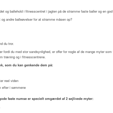
det og ballehold i fitnesscentret i jagten på de stramme faste baller og en g
ft og andre balleøvelser for at stramme måsen op?
d du tror.
 er fordi du med stor sandsynlighed, er offer for nogle af de mange myter som
om træning og i fitnesscentrene.
æk, som du kan genkende dem på:
er reel viden
m efter i sømmene
ode faste numse er specielt omgærdet af 2 sejlivede myter:
)