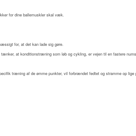
kker for dine ballemuskler skal væk.
æssigt for, at det kan lade sig gøre.
ænker, at konditionstræning som løb og cykling, er vejen til en fastere num
pecifik træning af de ømme punkter, vil forbrændet fedtet og stramme op lige 