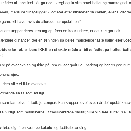
m måden at tabe fedt på, gå ned i vægt og få strammet baller og numse godt o
, mens de tilbageligger kilometer efter kilometer på cyklen, eller slider de
 gerne vil have, hvis de allerede har opskriften?
andre trapper deres træning op, fordi de konkluderer, at de ikke gør nok.
er længere distancer, der er løsningen på deres manglende faste baller eller u
c eller løb er bare IKKE en effektiv måde at blive fedtet på hofter, ball
t!
ænke på overlevelse og ikke på, om du ser godt ud i badetøj og har en god num
ionens øjne.
n dem ville vi ikke overleve.
forbrænde så få som muligt.
g som kan blive til fedt, jo længere kan kroppen overleve, når der opstår knaph
så hurtigt som maskinerne i fitnesscentrene påstår, ville vi være sultet ihjel, f
r løbe dig til en kæmpe kalorie- og fedtforbrænding.