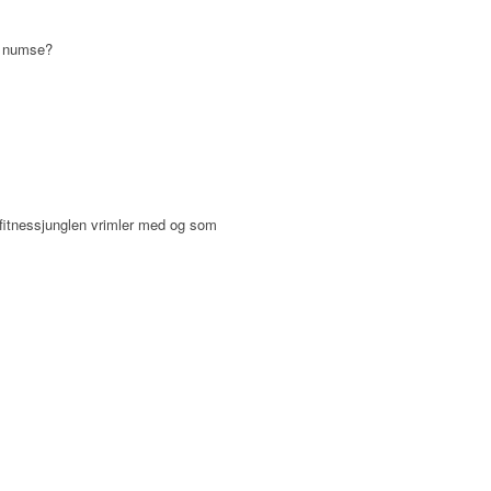
od numse?
 fitnessjunglen vrimler med og som