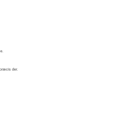
se.
præcis der.