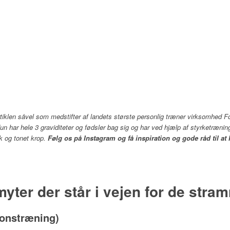
artiklen såvel som medstifter af landets største personlig træner virksomhed F
n har hele 3 graviditeter og fødsler bag sig og har ved hjælp af styrketræning
k og tonet krop.
Følg os på Instagram og få inspiration og gode råd til at
myter der står i vejen for de stram
ionstræning)