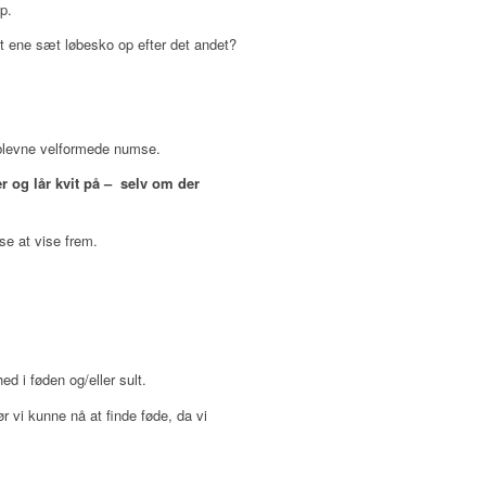
p.
t ene sæt løbesko op efter det andet?
deblevne velformede numse.
er og lår kvit på – selv om der
se at vise frem.
ed i føden og/eller sult.
ør vi kunne nå at finde føde, da vi